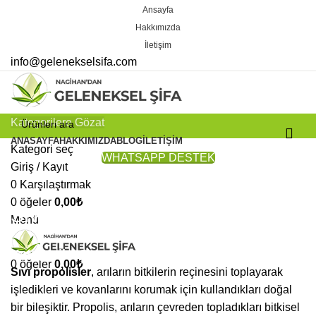
Ansayfa
Hakkımızda
İletişim
info@gelenekselsifa.com
Kategorilere Gözat
ANASAYFA
HAKKIMIZDA
BLOG
İLETIŞIM
Kategori seç
WHATSAPP DESTEK
Giriş / Kayıt
0
Karşılaştırmak
0
öğeler
0,00
₺
Sıvı Propolisler
Menü
Kategoriler
0
öğeler
0,00
₺
Sıvı propolisler
, arıların bitkilerin reçinesini toplayarak
işledikleri ve kovanlarını korumak için kullandıkları doğal
bir bileşiktir. Propolis, arıların çevreden topladıkları bitkisel