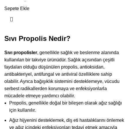
su bazlı olduğu için propolisin
Sepete Ekle
sadece çok az bir kısmı suda çözülür.
Bu nedenle, Eğriçayır'ın Propolisleri,
propolisin maksimum faydasını elde
edebilmeniz için uygun çözeltiyle
hazırlanır.
Sıvı Propolis Nedir?
Sıvı propolisler
, genellikle sağlık ve beslenme alanında
kullanılan bir takviye ürünüdür. Sağlık açısından çeşitli
faydaları olduğu düşünülen propolis, antioksidan,
antibakteriyel, antifungal ve antiviral özelliklere sahip
olabilir. Ayrıca bağışıklık sistemini desteklemeye, vücudu
serbest radikallerden korumaya ve enfeksiyonlarla
mücadele etmeye yardımcı olabilir.
Propolis, genellikle doğal bir bileşen olarak ağız sağlığı
için kullanılır.
Ağız hijyenini desteklemek, diş eti hastalıklarını önlemek
ve ağız içindeki enfeksiyonları tedavi etmek amacıyla