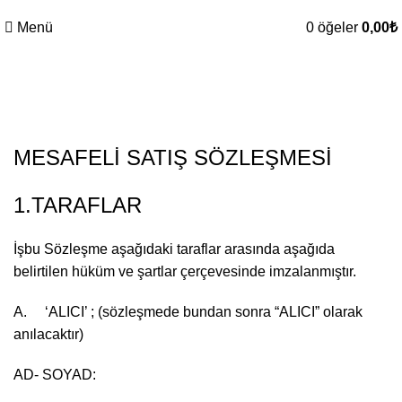
Menü
0
öğeler
0,00
₺
Mesafeli Satış Sözleşmesi
MESAFELİ SATIŞ SÖZLEŞMESİ
1.TARAFLAR
İşbu Sözleşme aşağıdaki taraflar arasında aşağıda
belirtilen hüküm ve şartlar çerçevesinde imzalanmıştır.
A. ‘ALICI’ ; (sözleşmede bundan sonra “ALICI” olarak
anılacaktır)
AD- SOYAD: