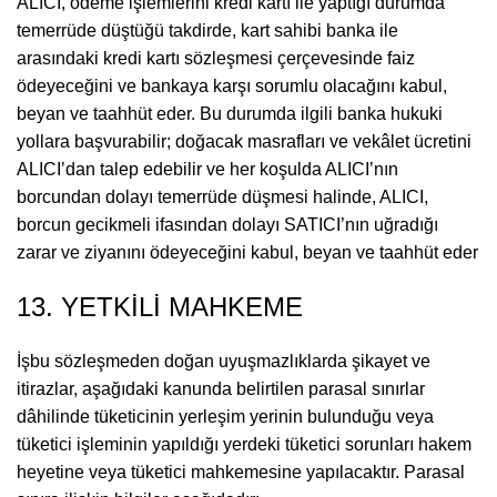
ALICI, ödeme işlemlerini kredi kartı ile yaptığı durumda
temerrüde düştüğü takdirde, kart sahibi banka ile
arasındaki kredi kartı sözleşmesi çerçevesinde faiz
ödeyeceğini ve bankaya karşı sorumlu olacağını kabul,
beyan ve taahhüt eder. Bu durumda ilgili banka hukuki
yollara başvurabilir; doğacak masrafları ve vekâlet ücretini
ALICI’dan talep edebilir ve her koşulda ALICI’nın
borcundan dolayı temerrüde düşmesi halinde, ALICI,
borcun gecikmeli ifasından dolayı SATICI’nın uğradığı
zarar ve ziyanını ödeyeceğini kabul, beyan ve taahhüt eder
13. YETKİLİ MAHKEME
İşbu sözleşmeden doğan uyuşmazlıklarda şikayet ve
itirazlar, aşağıdaki kanunda belirtilen parasal sınırlar
dâhilinde tüketicinin yerleşim yerinin bulunduğu veya
tüketici işleminin yapıldığı yerdeki tüketici sorunları hakem
heyetine veya tüketici mahkemesine yapılacaktır. Parasal