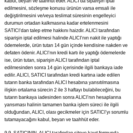
kabul, beyan ve taahhüt eder. ALICI da siparişin iptal
edilmesini, sözleşme konusu ürünün varsa emsali ile
değiştirilmesini ve/veya teslimat süresinin engelleyici
durumun ortadan kalkmasına kadar ertelenmesini
SATICI’dan talep etme hakkını haizdir. ALICI tarafından
siparişin iptal edilmesi halinde ALICI’nın nakit ile yaptığı
ödemelerde, ürün tutarı 14 gün içinde kendisine nakden ve
defaten ödenir. ALICI’nın kredi kartı ile yaptığı ödemelerde
ise, ürün tutarı, siparişin ALICI tarafından iptal
edilmesinden sonra 14 gün içerisinde ilgili bankaya iade
edilir. ALICI, SATICI tarafından kredi kartına iade edilen
tutarın banka tarafından ALICI hesabına yansıtılmasına
ilişkin ortalama sürecin 2 ile 3 haftayı bulabileceğini, bu
tutarın bankaya iadesinden sonra ALICI’nın hesaplarına
yansıması halinin tamamen banka işlem süreci ile ilgili
olduğundan, ALICI, olası gecikmeler için SATICI’yı sorumlu
tutamayacağını kabul, beyan ve taahhüt eder.
9.9. SATICININ, ALICI tarafından siteye kayıt formunda