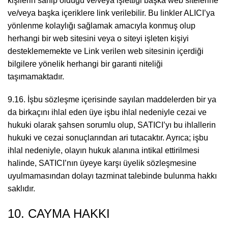
kişilerin sahip olduğu ve/veya işlettiği başka web sitelerine
ve/veya başka içeriklere link verilebilir. Bu linkler ALICI’ya
yönlenme kolaylığı sağlamak amacıyla konmuş olup
herhangi bir web sitesini veya o siteyi işleten kişiyi
desteklememekte ve Link verilen web sitesinin içerdiği
bilgilere yönelik herhangi bir garanti niteliği
taşımamaktadır.
9.16. İşbu sözleşme içerisinde sayılan maddelerden bir ya
da birkaçını ihlal eden üye işbu ihlal nedeniyle cezai ve
hukuki olarak şahsen sorumlu olup, SATICI’yı bu ihlallerin
hukuki ve cezai sonuçlarından ari tutacaktır. Ayrıca; işbu
ihlal nedeniyle, olayın hukuk alanına intikal ettirilmesi
halinde, SATICI’nın üyeye karşı üyelik sözleşmesine
uyulmamasından dolayı tazminat talebinde bulunma hakkı
saklıdır.
10. CAYMA HAKKI