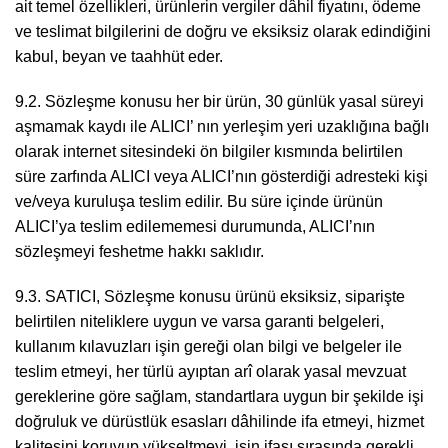
ait temel özellikleri, ürünlerin vergiler dâhil fiyatını, ödeme
ve teslimat bilgilerini de doğru ve eksiksiz olarak edindiğini
kabul, beyan ve taahhüt eder.
9.2. Sözleşme konusu her bir ürün, 30 günlük yasal süreyi
aşmamak kaydı ile ALICI’ nın yerleşim yeri uzaklığına bağlı
olarak internet sitesindeki ön bilgiler kısmında belirtilen
süre zarfında ALICI veya ALICI’nın gösterdiği adresteki kişi
ve/veya kuruluşa teslim edilir. Bu süre içinde ürünün
ALICI’ya teslim edilememesi durumunda, ALICI’nın
sözleşmeyi feshetme hakkı saklıdır.
9.3. SATICI, Sözleşme konusu ürünü eksiksiz, siparişte
belirtilen niteliklere uygun ve varsa garanti belgeleri,
kullanım kılavuzları işin gereği olan bilgi ve belgeler ile
teslim etmeyi, her türlü ayıptan arî olarak yasal mevzuat
gereklerine göre sağlam, standartlara uygun bir şekilde işi
doğruluk ve dürüstlük esasları dâhilinde ifa etmeyi, hizmet
kalitesini koruyup yükseltmeyi, işin ifası sırasında gerekli