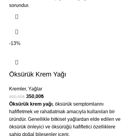
sorundur.
-13%
Öksürük Krem Yağı
Kremler
,
Yağlar
350,00
₺
400,00
₺
Öksürük krem yağı
, öksürük semptomlarını
hafifletmek ve rahatlatmak amacıyla kullanılan bir
üründür. Genellikle bitkisel yağlardan elde edilen ve
öksürük önleyici ve öksürüğü hafifletici özelliklere
sahip doğal bileşenler içerir.