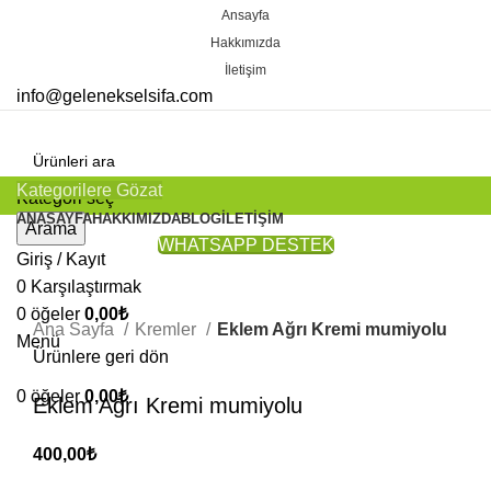
Ansayfa
Hakkımızda
İletişim
info@gelenekselsifa.com
Kategorilere Gözat
Kategori seç
ANASAYFA
HAKKIMIZDA
BLOG
İLETIŞIM
Arama
WHATSAPP DESTEK
Giriş / Kayıt
0
Karşılaştırmak
Büyütmek için tıklayın
0
öğeler
0,00
₺
Ana Sayfa
Kremler
Eklem Ağrı Kremi mumiyolu
Menü
Ürünlere geri dön
0
öğeler
0,00
₺
Eklem Ağrı Kremi mumiyolu
400,00
₺