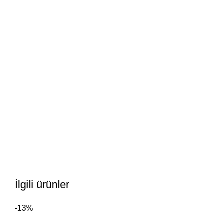
İlgili ürünler
-13%