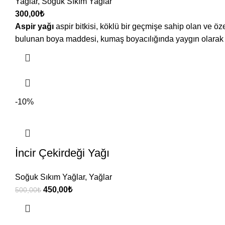
Yağlar
,
Soğuk Sıkım Yağlar
300,00
₺
Aspir yağı
aspir bitkisi, köklü bir geçmişe sahip olan ve özel
bulunan boya maddesi, kumaş boyacılığında yaygın olarak kul
-10%
İncir Çekirdeği Yağı
Soğuk Sıkım Yağlar
,
Yağlar
450,00
₺
500,00
₺