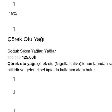
-15%
Çörek Otu Yağı
Soğuk Sıkım Yağlar
,
Yağlar
425,00
₺
500,00
₺
Çörek otu yağı
, çörek otu (Nigella sativa) tohumlarından s
bitkidir ve geleneksel tıpta da kullanım alanı bulur.