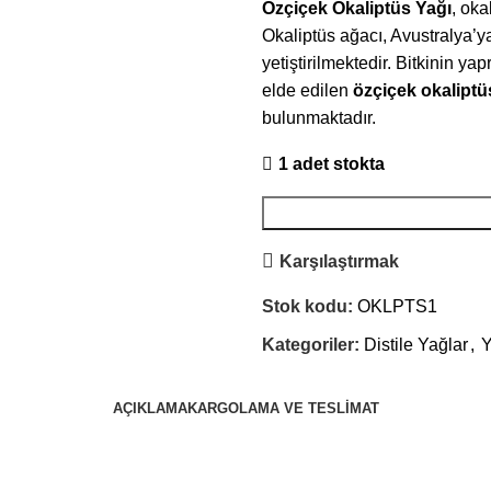
Özçiçek Okaliptüs Yağı
, oka
Okaliptüs ağacı, Avustralya’y
yetiştirilmektedir. Bitkinin y
elde edilen
özçiçek okaliptü
bulunmaktadır.
1 adet stokta
Karşılaştırmak
Stok kodu:
OKLPTS1
Kategoriler:
Distile Yağlar
,
Y
AÇIKLAMA
KARGOLAMA VE TESLIMAT