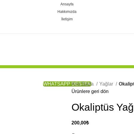
Ansayfa
Hakkımızda
İletişim
WHATSAPP DESTEK
Ana Sayfa
Yağlar
Okalip
Ürünlere geri dön
Okaliptüs Yağ
200,00
₺