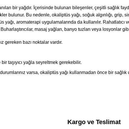
nılan bir yağdır. İçerisinde bulunan bileşenler, çeşitli sağlık fayd
kler bulunur. Bu nedenle, okaliptüs yağı, soğuk algınlığı, grip, s
üs yağı, aromaterapi uygulamalarında da kullanılır. Rahatlatıcı ve f
harlaştırıcılar, masaj yağları, banyo tuzları veya losyonlar gibi ç
z gereken bazı noktalar vardır.
r taşıyıcı yağla seyreltmek gerekebilir.
l durumlarınız varsa, okaliptüs yağı kullanmadan önce bir sağlı
Kargo ve Teslimat