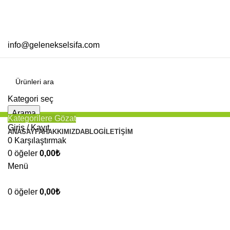
info@gelenekselsifa.com
Kategori seç
Arama
Kategorilere Gözat
Giriş / Kayıt
ANASAYFA
HAKKIMIZDA
BLOG
İLETIŞIM
0
Karşılaştırmak
0
öğeler
0,00
₺
Büyütmek için tıklayın
Menü
0
öğeler
0,00
₺