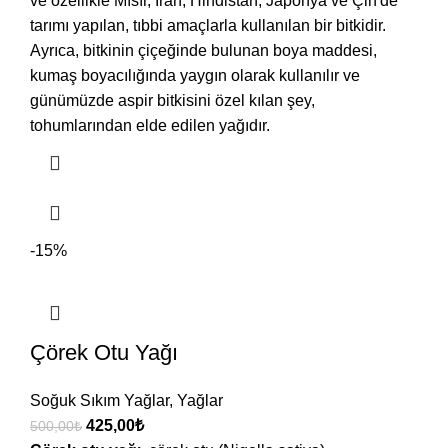
ve özellikle Mısır, İran, Hindistan, Japonya ve Çin'de
tarımı yapılan, tıbbi amaçlarla kullanılan bir bitkidir.
Ayrıca, bitkinin çiçeğinde bulunan boya maddesi,
kumaş boyacılığında yaygın olarak kullanılır ve
günümüzde aspir bitkisini özel kılan şey,
tohumlarından elde edilen yağıdır.
-15%
Çörek Otu Yağı
Soğuk Sıkım Yağlar
,
Yağlar
425,00
₺
500,00
₺